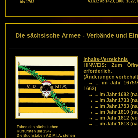
v.l.n.r.: ab 1423, 1806, 1827,
bis 1763
Die sächsische Armee - Verbände und Ein
Inhalts-Verzeichnis
HINWEIS: Zum Öffne
erforderlich.
(Änderungen vorbehalt
... im Jahr 1675
1663)
... im Jahr 1682 (
... im Jahr 1733 (
... im Jahr 1753 (
... im Jahr 1810 (
... im Jahr 1812 (
... im Jahr 1813 (
Fahne des sächsischen
Kurfürsten um 1547
Die Buchstaben V.D.M.I.A. stehen